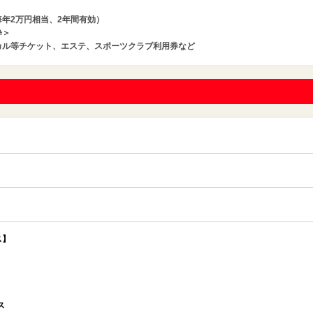
年2万円相当、2年間有効）
粋＞
カル等チケット、エステ、スポーツクラブ利用券など
ス】
ス