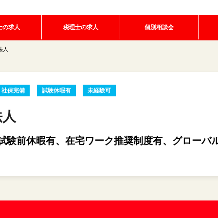
士の求人
税理士の求人
個別相談会
法人
社保完備
試験休暇有
未経験可
法人
試験前休暇有、在宅ワーク推奨制度有、グローバ