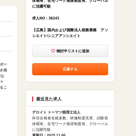
休暇有、在宅ワーク推奨制度有、グローバル
に活躍可能
求人NO：36243
【広島】国内および国際法人税務業務 アソ
シエイト/シニアアソシエイト
検討中リストに追加
ポー
応募する
き相
様な
々
るこ
最近見た求人
デロイト トーマツ税理士法人
科目合格者在籍多数、研修制度充実、試験前
休暇有、在宅ワーク推奨制度有、グローバル
に活躍可能
更新日：2025.11.06