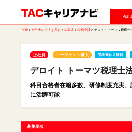
会計
TOP
会計士の求人を探す
広島県
税務会計
デロイト トーマツ税理士
正社員
エージェント求人
完全週休２日制
デロイト トーマツ税理士
科目合格者在籍多数、研修制度充実、
に活躍可能
募集要項