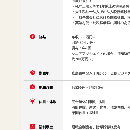
＜歓迎条件＞
・税理士法人等で1年以上の実務経験
・大手税理士法人での法人税務経験
・一般事業会社における国際税務、
・英語を使った税務業務に興味のあ
給与
年収 330万円～
月給 20.6万円～
賞与：年2回
シニアアソシエイトの場合 月額36
約700万円～）
勤務地
広島市中区八丁堀3-33 広島ビジネ
勤務時間
9時30分～17時30分
休日・休暇
完全週休2日制、祝日
有給休暇、産休・育休、介護休暇、年
年間休日：124日
福利厚生
退職金制度有、財形貯蓄制度有