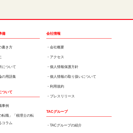
準備
会社情報
の書き方
・
会社概要
に
・
アクセス
所について
・
個人情報保護方針
論の用語集
・
個人情報の取り扱いについて
・
利用規約
について
・
プレスリリース
職事例
TACグループ
の転職」「税理士の転
るコラム
・
TACグループの紹介