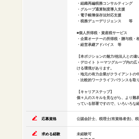
・組織再編税務コンサルティング
・グループ通算制度導入支援
・電子帳簿保存法対応支援
・税務デューデリジェンス 等
■個人所得税・資産税サービス
・企業オーナーの所得税・贈与税・
・経営承継アドバイス 等
【本ポジションの魅力/他法人との違
・デロイト トーマツグループ内の
ける環境があります。
・地元の有力企業がクライアントの
・比較的ワークライフバランスを取
【キャリアステップ】
個々人のスキルを見ながら、より難
っている部署ですので、いろいろな
応募資格
公認会計士、税理士(有資格者含)、税
求める経験
未経験可