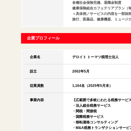
各種社会保険完備、退職金制度
健康保険組合カフェテリアプラン（毎
＜具体例／サービスの内容を一部抜
旅行、医薬品、健康機器、ミュージ
企業プロフィール
企業名
デロイト トーマツ税理士法人
設立
2002年5月
従業員数
1,164名（2025年5月末）
事業内容
【広範囲で多岐にわたる税務サービ
・法人総合税務サービス
・関税・間接税
・国際税務サービス
・移転価格コンサルティング
・M&A税務トランザクションサービ