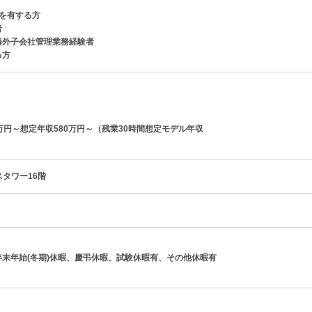
を有する方
者
海外子会社管理業務経験者
る方
万円～想定年収580万円～（残業30時間想定モデル年収
スタワー16階
末年始(冬期)休暇、慶弔休暇、試験休暇有、その他休暇有