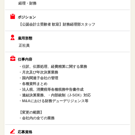
経理・財務
ポジション
【公認会計士受験者 歓迎】財務経理部スタッフ
雇用形態
正社員
仕事内容
・仕訳、伝票処理、経費精算に関する業務
・月次及び年次決算業務
・国内関連子会社の管理
・各種資料まとめ
・法人税、消費税等各種税務申告書作成
・連結決算業務、・内部統制（J-SOX）対応
・M&Aにおける財務デューデリジェンス等
【変更の範囲】
・会社内の全ての業務
応募資格