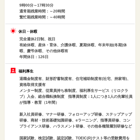
9時00分～17時30分
通常期残業時間：～20時間
繁忙期残業時間：～40時間
休日・休暇
完全週休2日制、祝日
有給休暇、産休・育休、介護休暇、夏期休暇、年末年始(冬期)休
暇、慶弔休暇、その他休暇有
年間休日：126日
福利厚生
退職金制度有、財形貯蓄制度有、住宅補助制度有(社宅、持家等)、
資格取得支援有
メンター制度、従業員持ち株制度、福利厚生サービス（リロクラ
ブ）入会、総合職転換制度 指導員制度：1人につき1人の先輩社員
が指導・教育（1年間）
新入社員研修、マナー研修、フォローアップ研修、ステップアップ
研修、商材・技術基礎知識研修、eラーニング、指導員研修、コン
プライアンス研修、ハラスメント研修、その他各種階層別研修など
国家試験、検定試験、認定試験、TOEIC(R)テスト等の受験費用を