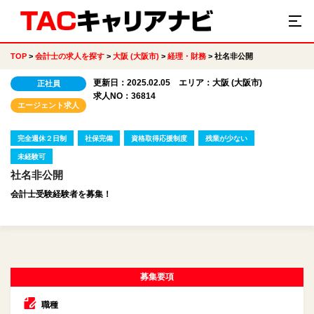
TOP
会計士の求人を探す
大阪 (大阪市)
経理・財務
社名非公開
更新日：2025.02.05 エリア：大阪 (大阪市)
正社員
求人NO：36814
エージェント求人
完全週休２日制
社保完備
資格取得応援制度
残業が少ない
未経験可
社名非公開
会計士受験経験者を募集！
募集要項
職種