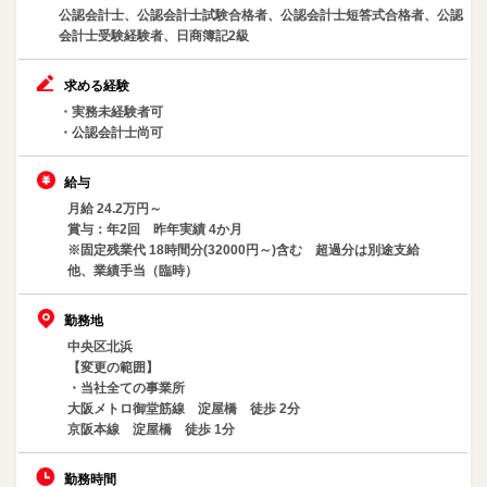
公認会計士、公認会計士試験合格者、公認会計士短答式合格者、公認
会計士受験経験者、日商簿記2級
求める経験
・実務未経験者可
・公認会計士尚可
給与
月給 24.2万円～
賞与：年2回 昨年実績 4か月
※固定残業代 18時間分(32000円～)含む 超過分は別途支給
他、業績手当（臨時）
勤務地
中央区北浜
【変更の範囲】
・当社全ての事業所
大阪メトロ御堂筋線 淀屋橋 徒歩 2分
京阪本線 淀屋橋 徒歩 1分
勤務時間