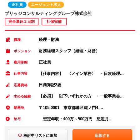
正社員
エージェント求人
ブリッジコンサルティンググループ株式会社
完全週休２日制
社保完備
経理・財務
職種
財務経理スタッフ（経理・財務）
ポジション
正社員
雇用形態
【仕事内容】 〈メイン業務〉 ・日次経理...
仕事内容
日商簿記2級
応募資格
【必須】 以下いずれかの方 ・一般事業会...
求める経験
〒105-0001 東京都港区虎ノ門4-...
勤務地
想定年収：400万～500万円 想定月...
給与
検討中リストに追加
応募する