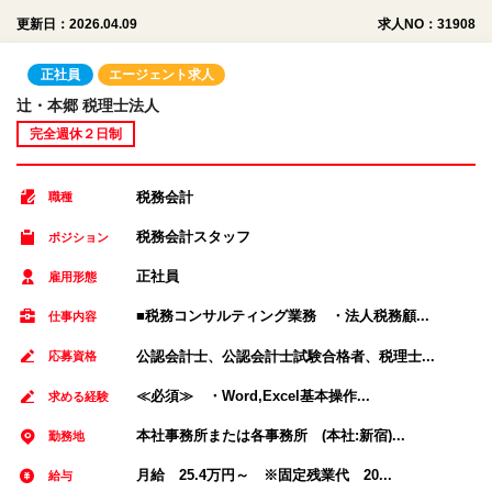
更新日：2026.04.09
求人NO：31908
正社員
エージェント求人
辻・本郷 税理士法人
完全週休２日制
税務会計
職種
税務会計スタッフ
ポジション
正社員
雇用形態
■税務コンサルティング業務 ・法人税務顧...
仕事内容
公認会計士、公認会計士試験合格者、税理士...
応募資格
≪必須≫ ・Word,Excel基本操作...
求める経験
本社事務所または各事務所 (本社:新宿)...
勤務地
月給 25.4万円～ ※固定残業代 20...
給与