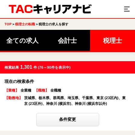
TOP
税理士の転職
税理士の求人を探す
全ての求人
会計士
税理士
1,301
検索結果
件
(76～90件を表示中)
現在の検索条件
【業種】
全業種
【職種】
全職種
【勤務地】
茨城県、栃木県、群馬県、埼玉県、千葉県、東京 (23区内)、東
京 (23区外)、神奈川 (横浜市)、神奈川 (横浜市以外)
条件変更