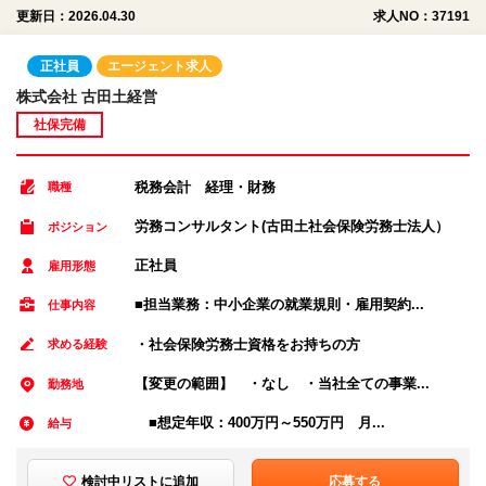
更新日：2026.04.30
求人NO：37191
正社員
エージェント求人
株式会社 古田土経営
社保完備
税務会計 経理・財務
職種
労務コンサルタント(古田土社会保険労務士法人）
ポジション
正社員
雇用形態
■担当業務：中小企業の就業規則・雇用契約...
仕事内容
・社会保険労務士資格をお持ちの方
求める経験
【変更の範囲】 ・なし ・当社全ての事業...
勤務地
■想定年収：400万円～550万円 月...
給与
検討中リストに追加
応募する