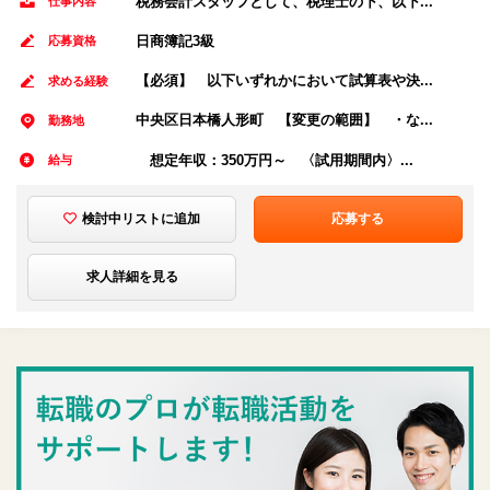
税務会計スタッフとして、税理士の下、以下...
仕事内容
日商簿記3級
応募資格
【必須】 以下いずれかにおいて試算表や決...
求める経験
中央区日本橋人形町 【変更の範囲】 ・な...
勤務地
想定年収：350万円～ 〈試用期間内〉...
給与
検討中リストに追加
応募する
求人詳細を見る