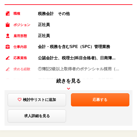
税務会計 その他
職種
正社員
ポジション
正社員
雇用形態
会計・税務を含むSPE（SPC）管理業務
仕事内容
公認会計士、税理士(科目合格者)、日商簿...
応募資格
①簿記2級以上取得者のポテンシャル採用（...
求める経験
東京都港区 銀座線・丸の内線 赤坂見附 ...
勤務地
続きを見る
①（簿記2級） 月給：250,000円...
給与
検討中リストに追加
応募する
求人詳細を見る