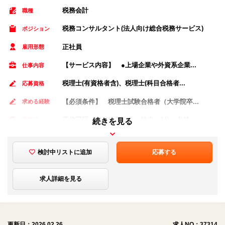
税務会計
職種
税務コンサルタント(法人向け総合税務サービス)
ポジション
正社員
雇用形態
【サービス内容】 ●上場企業や外資系企業...
仕事内容
税理士(有資格者含)、税理士(科目合格者...
応募資格
【必須条件】 税理士試験合格者（大学院卒...
求める経験
千代田区 各線 日比谷 徒歩 1分 各線...
勤務地
続きを見る
年収450万円～ 月給28万円～ ※固...
給与
検討中リストに追加
応募する
求人詳細を見る
更新日：2026.02.26
求人NO：37314