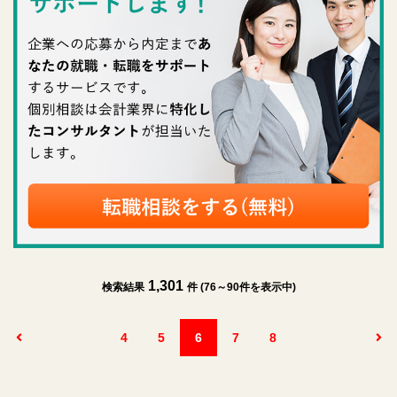
1,301
検索結果
件 (76～90件を表示中)
4
5
6
7
8