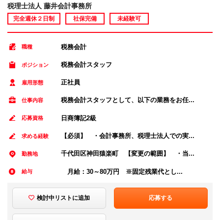
税理士法人 藤井会計事務所
完全週休２日制
社保完備
未経験可
税務会計
職種
税務会計スタッフ
ポジション
正社員
雇用形態
税務会計スタッフとして、以下の業務をお任...
仕事内容
日商簿記2級
応募資格
【必須】 ・会計事務所、税理士法人での実...
求める経験
千代田区神田猿楽町 【変更の範囲】 ・当...
勤務地
月給：30～80万円 ※固定残業代とし...
給与
検討中リストに追加
応募する