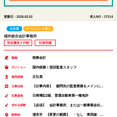
更新日：2026.02.02
求人NO：37214
正社員
エージェント求人
城井総合会計事務所
完全週休２日制
社保完備
税務会計
職種
国内税務｜巡回監査スタッフ
ポジション
正社員
雇用形態
【仕事内容】 顧問先の監査業務をメインに...
仕事内容
日商簿記2級、普通自動車第一種免許
応募資格
【必須】 会計事務所、または一般事業会社...
求める経験
浦安市 【変更の範囲】 ・なし 東西線 ...
勤務地