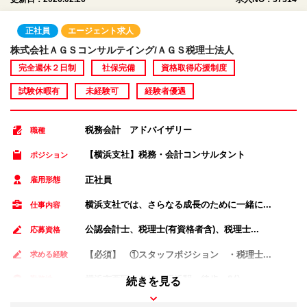
正社員
エージェント求人
株式会社ＡＧＳコンサルテイング/ＡＧＳ税理士法人
完全週休２日制
社保完備
資格取得応援制度
試験休暇有
未経験可
経験者優遇
税務会計 アドバイザリー
職種
【横浜支社】税務・会計コンサルタント
ポジション
正社員
雇用形態
横浜支社では、さらなる成長のために一緒に...
仕事内容
公認会計士、税理士(有資格者含)、税理士...
応募資格
【必須】 ①スタッフポジション ・税理士...
求める経験
横浜市西区 各線 横浜駅 徒歩 8分
勤務地
続きを見る
年収 400万円～1200万円 月給 3...
給与