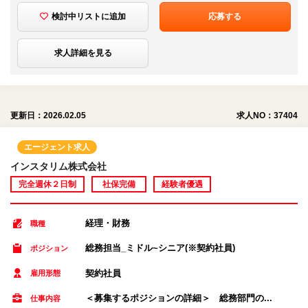
検討中リストに追加
応募する
求人詳細を見る
更新日：2026.02.05
求人NO：37404
エージェント求人
インスタリム株式会社
完全週休２日制
社保完備
経験者優遇
経理・財務
職種
総務担当_ミドル~シニア(※契約社員)
ポジション
契約社員
雇用形態
＜募集するポジションの詳細＞ 総務部門の...
仕事内容