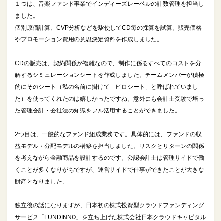
１つは、音楽ファンド事業でインディーズレーベルの計数管理を担当し
ました。
個別原価計算、CVP分析などを駆使してCD毎の採算を試算。販売価格
やプロモーション費用の意思決定資料を作成しました。
CDの販売は、契約関係が複雑なので、制作に係るすべてのコストを分
解するシミュレーションシートを作成しました。チームメンバーが積極
的にそのシート（私の名前に掛けて「ピロシート」と呼ばれていまし
た）を使ってくれたのは嬉しかったですね。意外にも会計士受験で培っ
た管理会計・会社法の知識をフル活用することができました。
2つ目は、一般的なファンド組成業務です。具体的には、ファンドの収
益モデル・分配モデルの構築を担当しました。リスクとリターンの関係
を考えながら金融商品を設計するのです。公認会計士は管理サイドで働
くことが多くなりがちですが、運営サイドで仕事ができたことが大きな
財産となりました。
独立後の話になりますが、日本初の株式投資型クラウドファンディング
サービス「FUNDINNO」を立ち上げた株式会社日本クラウドキャピタル