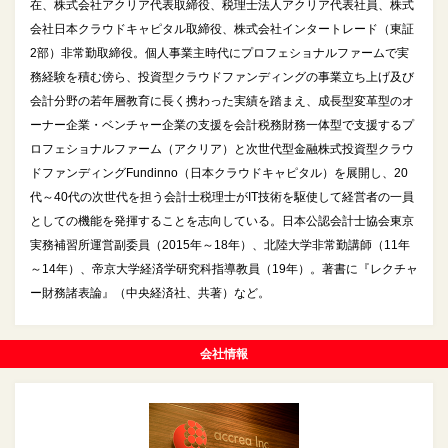
在、株式会社アクリア代表取締役、税理士法人アクリア代表社員、株式
会社日本クラウドキャピタル取締役、株式会社インタートレード（東証
2部）非常勤取締役。個人事業主時代にプロフェショナルファームで実
務経験を積む傍ら、投資型クラウドファンディングの事業立ち上げ及び
会計分野の若年層教育に長く携わった実績を踏まえ、成長型変革型のオ
ーナー企業・ベンチャー企業の支援を会計税務財務一体型で支援するプ
ロフェショナルファーム（アクリア）と次世代型金融株式投資型クラウ
ドファンディングFundinno（日本クラウドキャピタル）を展開し、20
代～40代の次世代を担う会計士税理士がIT技術を駆使して経営者の一員
としての機能を発揮することを志向している。日本公認会計士協会東京
実務補習所運営副委員（2015年～18年）、北陸大学非常勤講師（11年
～14年）、帝京大学経済学研究科指導教員（19年）。著書に『レクチャ
ー財務諸表論』（中央経済社、共著）など。
会社情報