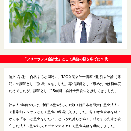
「フリーランス会計士」として業務の幅を広げた20代
論文式試験に合格すると同時に、TAC公認会計士講座で財務会計論（簿
記）の講師として教壇に立ちました。専任講師として勤めたのは初年度
だけでしたが、講師として15年間、会計士受験生と接してきました。
社会人2年目からは、新日本監査法人（現EY新日本有限責任監査法人）
で非常勤スタッフとして監査の現場に入りました。修了考査合格を経て
からも「もっと監査をしたい」という気持ちが強く、尊敬する先輩が設
立した法人（監査法人アヴァンティア）で監査実務を継続しました。