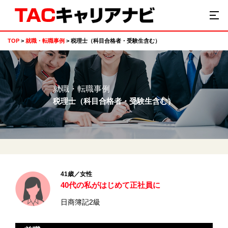
TOP
就職・転職事例
税理士（科目合格者・受験生含む）
就職・転職事例
税理士（科目合格者・受験生含む）
41歳／女性
40代の私がはじめて正社員に
日商簿記2級