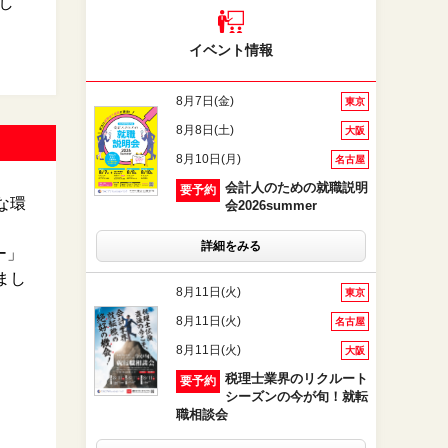
し
イベント情報
8月7日(金)
東京
8月8日(土)
大阪
8月10日(月)
名古屋
会計人のための就職説明
要予約
な環
会2026summer
詳細をみる
ー」
まし
8月11日(火)
東京
8月11日(火)
名古屋
8月11日(火)
大阪
税理士業界のリクルート
要予約
シーズンの今が旬！就転
職相談会