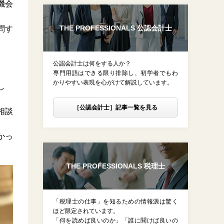
機会
THE PROFESSIONALS 公認会計士
問す
公認会計士は何をする人か？
専門用語はできる限り排除し、初学者でもわ
かりやすい表現を心がけて解説しています。
し
［公認会計士］記事一覧を見る
相談
かっ
THE PROFESSIONALS 税理士
「税理士の仕事」を知るための情報源は驚く
ほど限定されています。
「何を読めば良いのか」「誰に聞けば良いの