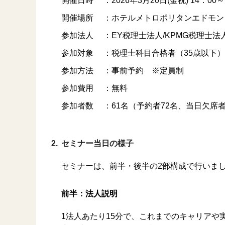
開催日時
：
2026年3月20日(金祝) 14：00～
開催場所
：
ホテルメトロポリタンエドモン
参加法人
：
EY税理士法人/KPMG税理士法
参加対象
：
税理士科目合格者（35歳以下）
参加方法
：
事前予約 ※定員制
参加費用
：
無料
参加者数
：
61名（予約者72名、当日欠席者
2.
セミナー当日の様子
セミナーは、前半・後半の2部構成で行いま
前半：
法人説明
1法人あたり15分で、これまでのキャリア