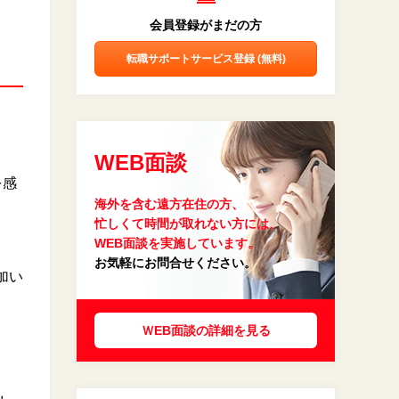
会員登録がまだの方
転職サポートサービス登録 (無料)
WEB面談
を感
海外を含む遠方在住の方、
忙しくて時間が取れない方には、
WEB面談を実施しています。
お気軽にお問合せください。
加い
ＷEB面談の詳細を見る