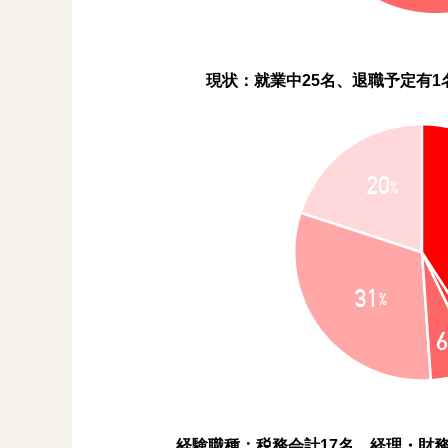
現状：
就業中25名、退職予定有1
経験職種：
税務会計17名、経理・財