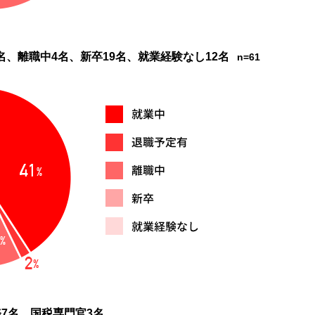
名、離職中4名、新卒19名、就業経験なし12名
n=61
務7名、国税専門官3名、