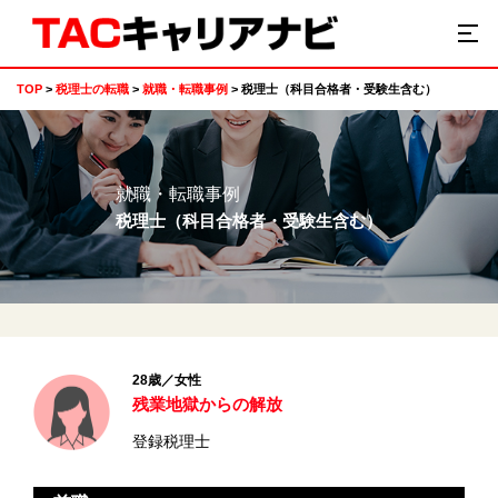
TOP
税理士の転職
就職・転職事例
税理士（科目合格者・受験生含む）
就職・転職事例
税理士（科目合格者・受験生含む）
28歳／女性
残業地獄からの解放
登録税理士