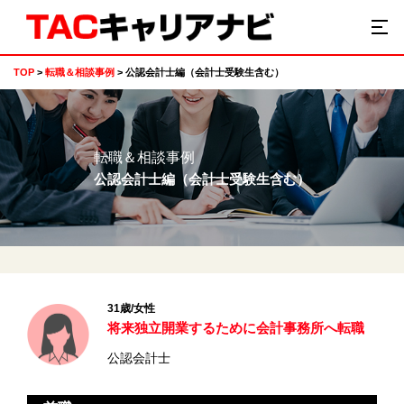
TOP
転職＆相談事例
公認会計士編（会計士受験生含む）
転職＆相談事例
公認会計士編（会計士受験生含む）
31歳/女性
将来独立開業するために会計事務所へ転職
公認会計士