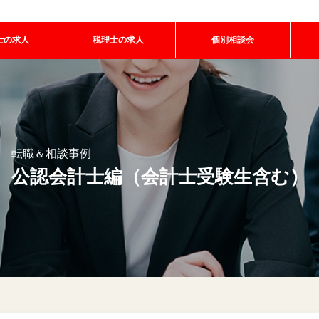
士の求人
税理士の求人
個別相談会
転職＆相談事例
公認会計士編（会計士受験生含む）