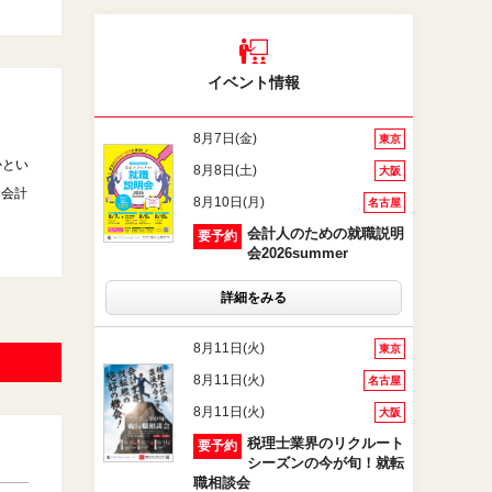
イベント情報
8月7日(金)
東京
かとい
8月8日(土)
大阪
・会計
8月10日(月)
名古屋
会計人のための就職説明
要予約
会2026summer
詳細をみる
8月11日(火)
東京
8月11日(火)
名古屋
8月11日(火)
大阪
税理士業界のリクルート
要予約
シーズンの今が旬！就転
職相談会