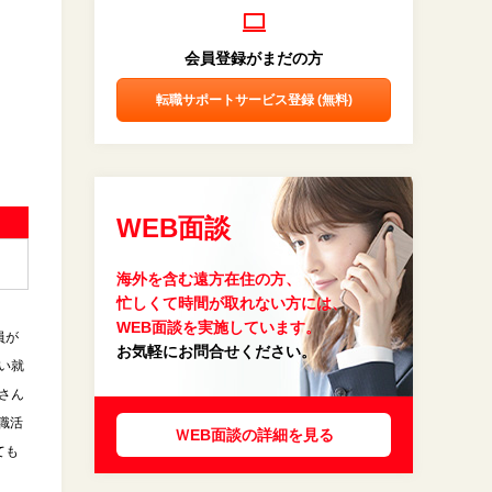
会員登録がまだの方
転職サポートサービス登録 (無料)
WEB面談
海外を含む遠方在住の方、
忙しくて時間が取れない方には、
WEB面談を実施しています。
員が
お気軽にお問合せください。
い就
さん
職活
ＷEB面談の詳細を見る
ても