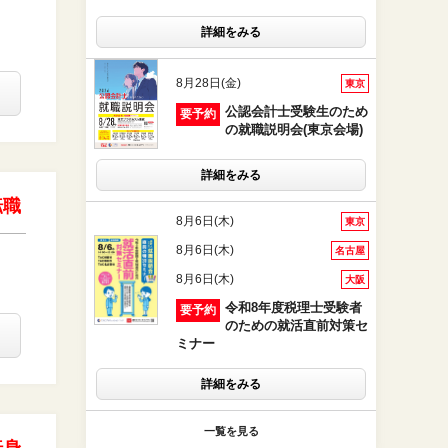
詳細をみる
8月28日(金)
東京
公認会計士受験生のため
要予約
の就職説明会(東京会場)
詳細をみる
転職
8月6日(木)
東京
8月6日(木)
名古屋
8月6日(木)
大阪
令和8年度税理士受験者
要予約
のための就活直前対策セ
ミナー
詳細をみる
一覧を見る