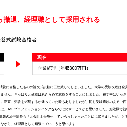
ら撤退、経理職として採用される
短答式試験合格者
現在
企業経理（年収300万円）
試験に合格したものの論文式試験に三連敗してしまいました。大学の受験友達は全
りません。きっぱりと受験はあきらめて就職をすることにしました。在学中はいっさ
た。正直、受験を継続するか迷っていた時もありましたが、同じ受験経験のある中西
は、TACプロフェッションバンクならではのサービスかと思いました。お陰様で就
属先の経理部長も「元会計士受験生」でいらっしゃったことには驚きましたが、と
しながら、経理職として頑張っていこうと思います。