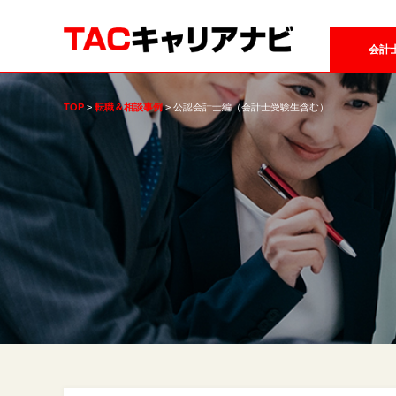
会計
TOP
転職＆相談事例
公認会計士編（会計士受験生含む）