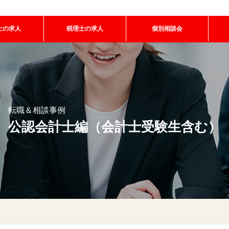
士の求人
税理士の求人
個別相談会
転職＆相談事例
公認会計士編（会計士受験生含む）