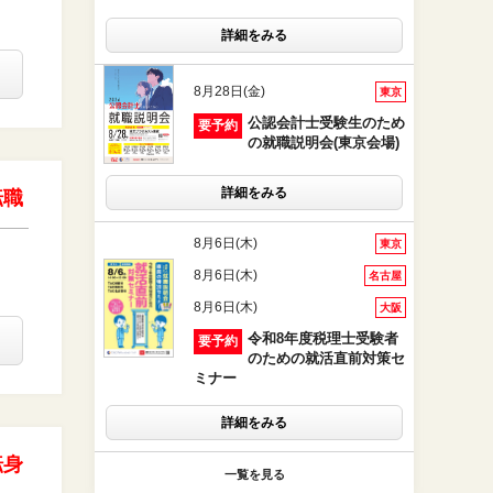
詳細をみる
8月28日(金)
東京
公認会計士受験生のため
要予約
の就職説明会(東京会場)
詳細をみる
転職
8月6日(木)
東京
8月6日(木)
名古屋
8月6日(木)
大阪
令和8年度税理士受験者
要予約
のための就活直前対策セ
ミナー
詳細をみる
転身
一覧を見る