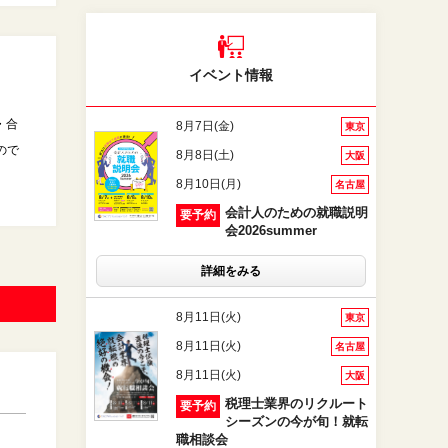
イベント情報
・合
8月7日(金)
東京
ので
8月8日(土)
大阪
8月10日(月)
名古屋
会計人のための就職説明
要予約
会2026summer
詳細をみる
8月11日(火)
東京
8月11日(火)
名古屋
8月11日(火)
大阪
税理士業界のリクルート
要予約
シーズンの今が旬！就転
職相談会