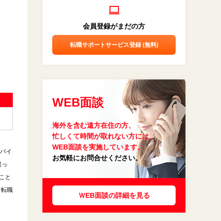
会員登録がまだの方
転職サポートサービス登録 (無料)
WEB面談
海外を含む遠方在住の方、
忙しくて時間が取れない方には、
WEB面談を実施しています。
ドバイ
お気軽にお問合せください。
思っ
こと
て転職
ＷEB面談の詳細を見る