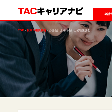
会計
TOP
転職＆相談事例
公認会計士編（会計士受験生含む）